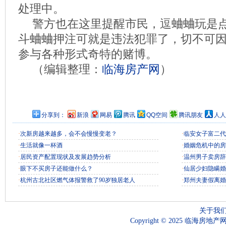
处理中。
警方也在这里提醒市民，逗蛐蛐玩是
斗蛐蛐押注可就是违法犯罪了，切不可
参与各种形式奇特的赌博。
（编辑整理：
临海房产网
）
分享到：
新浪
网易
腾讯
QQ空间
腾讯朋友
人人
·
次新房越来越多，会不会慢慢变老？
·
临安女子富二代
·
生活就像一杯酒
·
婚姻危机中的房
·
居民资产配置现状及发展趋势分析
·
温州男子卖房辞
·
眼下不买房子还能做什么？
·
仙居少妇隐瞒婚
·
杭州古北社区燃气体报警救了90岁独居老人
·
郑州夫妻假离婚
关于我
Copyright © 2025 临海房地产