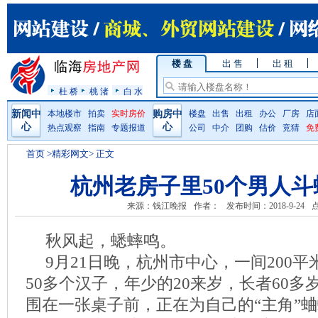
楼 盘
出 售
出 租
杜 桥
桃 渚
白 水
新闻中
本地楼市
拍卖
实时房价
购房中
楼盘
出售
出租
办公
厂房
店
心
心
热点观察
指南
专题报道
公司
中介
团购
估价
竞猜
免
首页
>精彩网文> 正文
杭州老房子里50个男人
来源：钱江晚报
作者：
发布时间：2018-9-24
秋风起，蟋蟀鸣。
9月21日晚，杭州市中心，一间200
50多个汉子，年少的20来岁，长者60
围在一张桌子前，正在为自己的“主角”