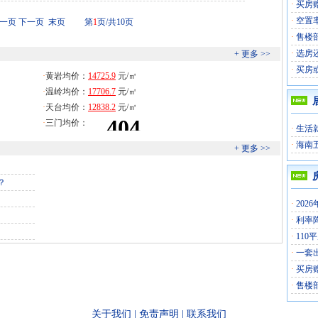
·
买房
·
空置
上一页
下一页
末页
第
1
页/共10页
·
售楼
·
选房
+ 更多 >>
·
买房
·
黄岩均价：
·
温岭均价：
·
天台均价：
·
三门均价：
·
生活
·
海南
+ 更多 >>
？
·
202
·
利率
·
110
·
一套
·
买房
·
售楼
关于我们
|
免责声明
|
联系我们