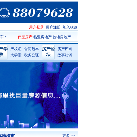
临海房产
用户登录
用户注册
加入收藏
网手机版
 车
：
伟星房产
临亚房地产
首辅房地产
产学
产权证
合同范本
房产论
房产评点
校
坛
大学堂
税务公证
故事访谈
本地楼市
更多 >>