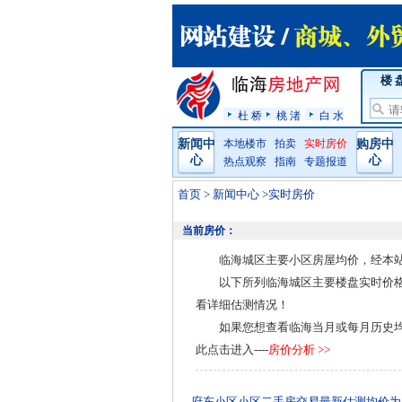
楼 
杜 桥
桃 渚
白 水
新闻中
本地楼市
拍卖
实时房价
购房中
心
心
热点观察
指南
专题报道
首页
>
新闻中心
>实时房价
当前房价：
临海城区主要小区房屋均价，经本
以下所列临海城区主要楼盘实时价
看详细估测情况！
如果您想查看临海当月或每月历史
此点击进入----
房价分析 >>
府东小区小区二手房交易最新估测均价为：1