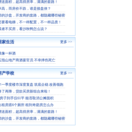
赠送面积，超高得房率，满满的套路！
率高，而房价不跌，谁是接盘侠？
部的沙盘，开发商的套路，都隐藏哪些秘密
还要看电梯，不一样配置，不一样品质！
或者不买房，看沙秋鸭怎么说？
居家生活
更多 >>
就像一杯酒
五指山地产商酒宴官员 不幸摔伤死亡
房产学校
更多 >>
6年一季度楼市深度复盘 筑底企稳 改善领跑
降了再降，贷款买房新组合来啦！
平房子到手仅61平 能否取消公摊面积
出租房搭6个厕所 租到奇葩房怎么办
赠送面积，超高得房率，满满的套路！
部的沙盘，开发商的套路，都隐藏哪些秘密