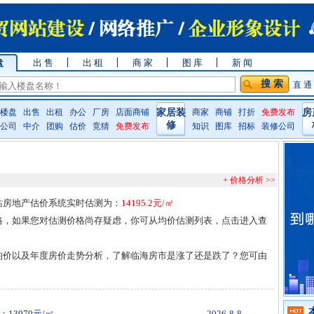
盘
出 售
出 租
商 家
图 库
新 闻
直 通
楼盘
出售
出租
办公
厂房
店面商铺
家居装
商家
商铺
打折
免费发布
房
修
公司
中介
团购
估价
竞猜
免费发布
知识
图库
招标
装修公司
+ 价格分析 >>
站房地产估价系统实时估测为：
14195.2元/㎡
格，如果您对估测价格尚存疑虑，你可从均价估测列表，点击进入查
均价以及年度房价走势分析，了解临海房市是涨了还是跌了？您可由
3979元/㎡
2026-8-8