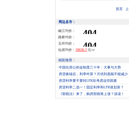
首页 
周边县市：
·
椒江均价：
·
路桥均价：
·
玉环均价：
·
仙居均价：
精彩推荐：
·
中国住房公积金制度三十年：大事与大势
·
房贷换锚后，利率咋算？月供到底能不能减少
·
房贷利率要不要转LPR应考虑这些因素
·
房贷利率二选一！固定利率和LPR谁划算？
·
《契税法》来了，购房契税将上涨？误读！