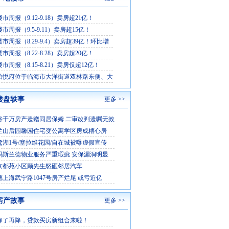
市周报（9.12-9.18）卖房超21亿！
市周报（9.5-9.11）卖房超15亿！
市周报（8.29-9.4）卖房超39亿！环比增
市周报（8.22-8.28）卖房超20亿！
市周报（8.15-8.21）卖房仅超12亿！
铂悦府位于临海市大洋街道双林路东侧、大
楼盘轶事
更多 >>
将千万房产遗赠同居保姆 二审改判遗嘱无效
兰山后园馨园住宅变公寓学区房成糟心房
鹭湖1号/塞拉维花园/自在城被曝虚假宣传
玛斯兰德物业服务严重瑕疵 安保漏洞明显
京都苑小区顾先生怒砸邻居汽车
德上海武宁路1047号房产烂尾 或亏近亿
房产故事
更多 >>
降了再降，贷款买房新组合来啦！