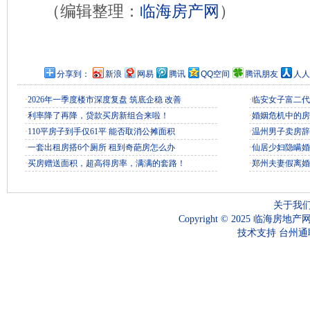
（编辑整理：
临海房产网
）
分享到：
新浪
网易
腾讯
QQ空间
腾讯朋友
人人
·
2026年一季度楼市深度复盘 筑底企稳 改善
·
临安女子富二代
·
利率降了再降，贷款买房新组合来啦！
·
婚姻危机中的房
·
110平房子到手仅61平 能否取消公摊面积
·
温州男子卖房辞
·
一套出租房搭6个厕所 租到奇葩房怎么办
·
仙居少妇隐瞒婚
·
买房赠送面积，超高得房率，满满的套路！
·
郑州夫妻假离婚
关于我
Copyright © 2025 临海房地产
技术支持
台州通