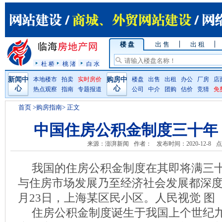
楼 盘
出 售
出 租
杜 桥
桃 渚
白 水
新闻中
本地楼市
拍卖
实时房价
购房中
楼盘
出售
出租
办公
厂房
店
心
心
热点观察
指南
专题报道
公司
中介
团购
估价
竞猜
免
首页
>购房指南> 正文
中国住房公积金制度三十年
来源：澎湃新闻
作者：
发布时间：2020-12-8
点
我国的住房公积金制度在其即将满三
与住房市场发展乃至经济社会发展都深度融
月23日，上海某区民小区。人民视觉 图
住房公积金制度诞生于我国上个世纪