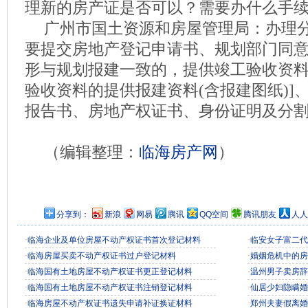
理新的房产证是否可以？需要办什么手
广州市国土资源和房屋管理局：办理
要提交房地产登记申请书、规划部门同意
形与规划报建一致的，提供竣工验收资料
验收资料的提供报建资料(含报建图纸)]
报告书、房地产权证书、身份证明及分
（编辑整理：
临海房产网
）
分享到：
新浪
网易
腾讯
QQ空间
腾讯朋友
人人
·
临海企业及单位房屋不动产权证书首次登记材料
·
临安女子富二代
·
临海房屋买卖不动产权证书过户登记材料
·
婚姻危机中的房
·
临海国有土地房屋不动产权证书更正登记材料
·
温州男子卖房辞
·
临海国有土地房屋不动产权证书注销登记材料
·
仙居少妇隐瞒婚
·
临海房屋不动产权证书遗失申请补证换证材料
·
郑州夫妻假离婚