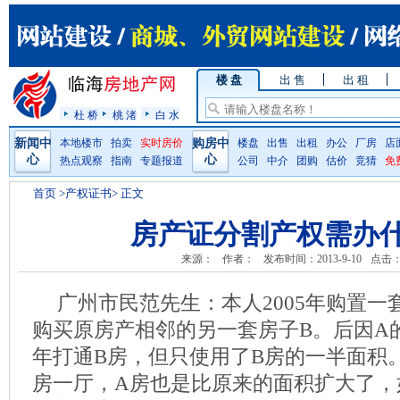
楼 盘
出 售
出 租
杜 桥
桃 渚
白 水
新闻中
本地楼市
拍卖
实时房价
购房中
楼盘
出售
出租
办公
厂房
店
心
心
热点观察
指南
专题报道
公司
中介
团购
估价
竞猜
免
首页
>产权证书> 正文
房产证分割产权需办
来源：
作者：
发布时间：2013-9-10
点击
广州市民范先生：本人2005年购置一套
购买原房产相邻的另一套房子B。后因A的
年打通B房，但只使用了B房的一半面积
房一厅，A房也是比原来的面积扩大了，