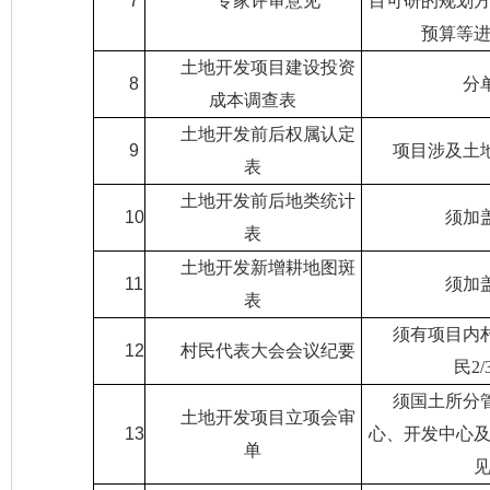
7
专家评审意见
目可研的规划
预算等
土地开发项目建设投资
8
分
成本调查表
土地开发前后权属认定
9
项目涉及土
表
土地开发前后地类统计
10
须加
表
土地开发新增耕地图斑
11
须加
表
须有项目内
12
村民代表大会会议纪要
民
2/
须国土所分
土地开发项目立项会审
13
心、开发中心
单