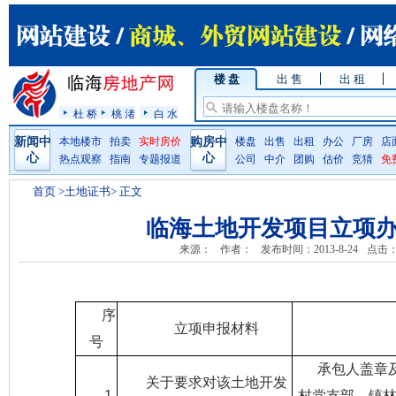
楼 盘
出 售
出 租
杜 桥
桃 渚
白 水
新闻中
本地楼市
拍卖
实时房价
购房中
楼盘
出售
出租
办公
厂房
店
心
心
热点观察
指南
专题报道
公司
中介
团购
估价
竞猜
免
首页
>土地证书> 正文
临海土地开发项目立项
来源：
作者：
发布时间：2013-8-24
点击
序
立项申报材料
号
承包人盖章
关于要求对该土地开发
1
村党支部、镇