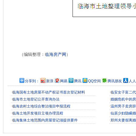
（编辑整理：
临海房产网
）
分享到：
新浪
网易
腾讯
QQ空间
腾讯朋友
人人
·
临海国有土地房屋不动产权证书首次登记材料
·
临安女子富二代
·
临海市土地登记公开查询办法
·
婚姻危机中的房
·
临海农村土地综合整治项目申报流程
·
温州男子卖房辞
·
临海土地开发项目立项办理流程
·
仙居少妇隐瞒婚
·
临海集体土地范围内房屋登记须提供要件
·
郑州夫妻假离婚