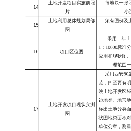
土地开发项目实施前照
每地块一张
14
片
小
土地利用总体规划局部
须有图例及
15
图
采用上年土
1
：
10000
标准
16
项目区位图
应用和现状图
理范围
采用西安
80
范，四至要有
映土地开发区
边地类、地形
土地开发项目现状实测
17
标出土地分类
图
状图地类面积
单位公章，测