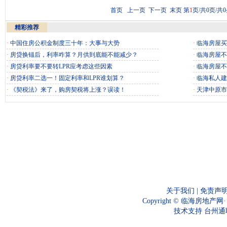
首页 上一页 下一页 末页 第
1
页/共0页/共
精彩推荐
·
中国住房公积金制度三十年：大事与大势
·
临海房屋买
·
房贷换锚后，利率咋算？月供到底能不能减少？
·
临海房屋不
·
房贷利率要不要转LPR应考虑这些因素
·
临海房屋不
·
房贷利率二选一！固定利率和LPR谁划算？
·
临海私人建
·
《契税法》来了，购房契税将上涨？误读！
·
天津中原市
关于我们
|
免责声
Copyright © 临海房地产网
技术支持
台州通