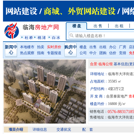
楼 盘
出 售
出 租
杜 桥
桃 渚
白 水
新闻中
本地楼市
拍卖
实时房价
购房中
楼盘
出售
出租
办公
厂房
店
心
心
热点观察
指南
专题报道
公司
中介
团购
估价
竞猜
免
合景·临海公馆
基本信息
(
详细地址：
临海市大洋街道
占地面积：
35585 ㎡
户型结构：
4室2厅2卫
开 发 商：
合景泰富地产
查
楼盘均价：
16800 元/㎡
销售电话：
0576-8831718
售楼地址：临海市大洋街道
项目介绍
详细信息
交通状况
配 套